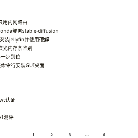
pn只用内网路由
nda部署stable-diffusion
95安装jellyfin并使用硬解
镁光内存条鉴别
95一步到位
an) 在命令行安装GUI桌面
 jwt认证
p1测评
…
1
2
3
6