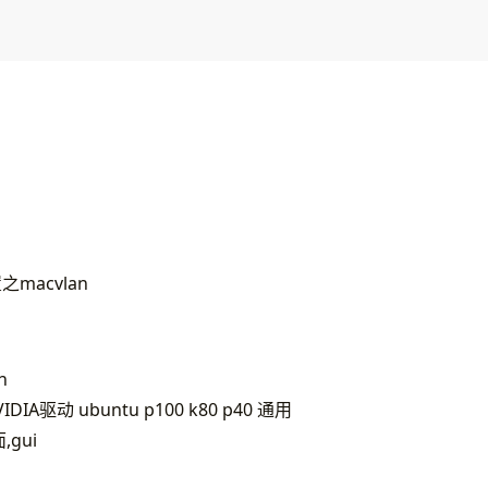
之macvlan
h
VIDIA驱动 ubuntu p100 k80 p40 通用
,gui