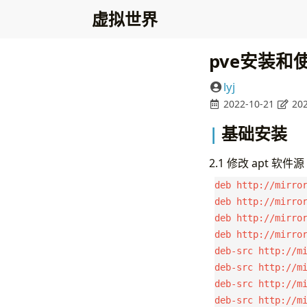
虚拟世界
pve安装和
lyj
2022-10-21
202
基础安装
2.1 修改 apt 软件源 
deb http://mirror
deb http://mirror
deb http://mirror
deb http://mirror
deb-src http://mi
deb-src http://mi
deb-src http://mi