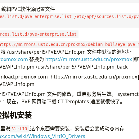
件源 编辑PVE软件源配置文件
es.list.d/pve-enterprise.list /etc/apt/sources.list.d/pv
rces.list.d/pve-enterprise.list
https://mirrors.ustc.edu.cn/proxmox/debian bullseye pve-
 将 /usr/share/perl5/PVE/APLInfo.pm 文件中默认的源地址
proxmox.com
替换为
https://mirrors.ustc.edu.cn/proxmox
即
PVE/APLInfo.pm /usr/share/perl5/PVE/APLInfo.pm_back
download.proxmox.com|https://mirrors.ustc.edu.cn/proxmox
PVE/APLInfo.pm
perl5/PVE/APLInfo.pm 文件的修改，重启服务后生效。 systemctl 
vice 1 现在，PVE 网页端下载 CT Templates 速度就很快了。
s虚拟机安装
这里说
,这个东西需要安装，安装后会变成动态内存
VirtIO
ox.com/wiki/Windows_VirtIO_Drivers