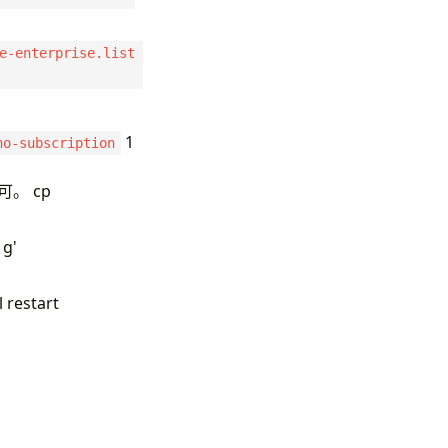
e-enterprise.list
1
no-subscription
可。 cp
|g'
restart