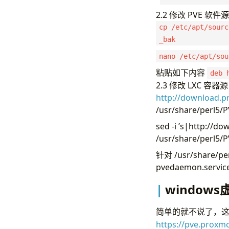
2.2 修改 PVE 软
cp /etc/apt/sourc
_bak
nano /etc/apt/sou
粘贴如下内容
deb 
2.3 修改 LXC 容器源
http://download.
/usr/share/perl5/
sed -i ’s|http://
/usr/share/perl5/
针对 /usr/share/
pvedaemon.ser
window
简单的就不说了，
https://pve.proxm