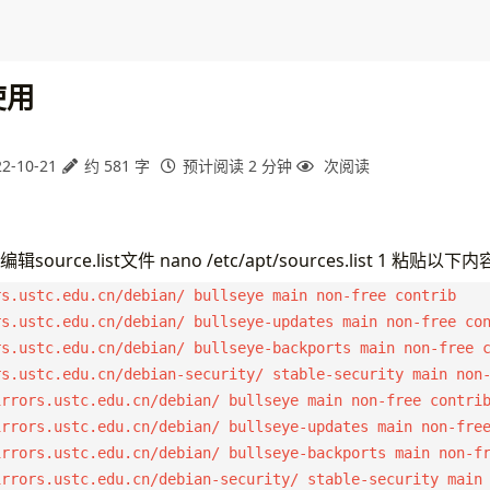
使用
2-10-21
约 581 字
预计阅读 2 分钟
次阅读
编辑source.list文件 nano /etc/apt/sources.list 1 粘贴以下内
s.ustc.edu.cn/debian/ bullseye main non-free contrib

s.ustc.edu.cn/debian/ bullseye-updates main non-free con
s.ustc.edu.cn/debian/ bullseye-backports main non-free c
s.ustc.edu.cn/debian-security/ stable-security main non-
rrors.ustc.edu.cn/debian/ bullseye main non-free contrib
rrors.ustc.edu.cn/debian/ bullseye-updates main non-free
rrors.ustc.edu.cn/debian/ bullseye-backports main non-fr