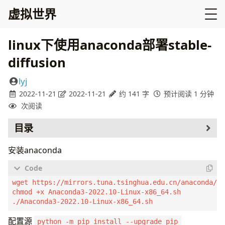
虚拟世界
linux下使用anaconda部署stable-
diffusion
lyj
2022-11-21
2022-11-21
约 141 字
预计阅读 1 分钟
次阅读
目录
accelerate
pip install accelerate
安装anaconda
测试下
使用官方库stable-diffusion
wget https://mirrors.tuna.tsinghua.edu.cn/anaconda/ar
chmod +x Anaconda3-2022.10-Linux-x86_64.sh

配置源
python -m pip install --upgrade pip