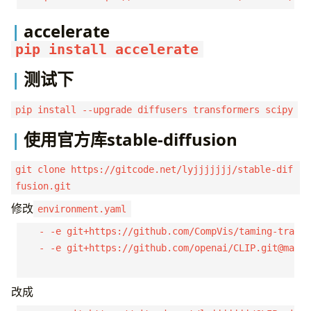
accelerate
pip install accelerate
测试下
pip install --upgrade diffusers transformers scipy
使用官方库stable-diffusion
git clone https://gitcode.net/lyjjjjjjj/stable-dif
fusion.git
修改
environment.yaml
    - -e git+https://github.com/CompVis/taming-transf
    - -e git+https://github.com/openai/CLIP.git@main#
改成