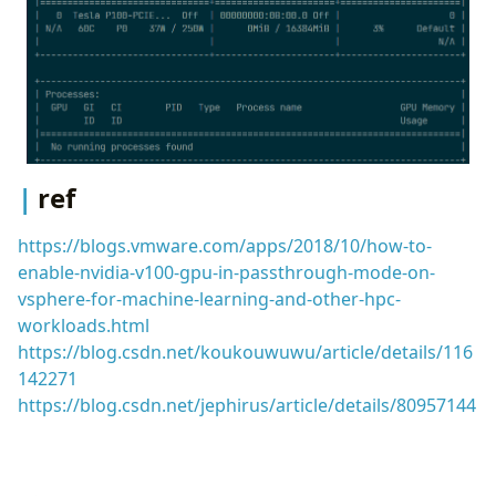
ref
https://blogs.vmware.com/apps/2018/10/how-to-
enable-nvidia-v100-gpu-in-passthrough-mode-on-
vsphere-for-machine-learning-and-other-hpc-
workloads.html
https://blog.csdn.net/koukouwuwu/article/details/116
142271
https://blog.csdn.net/jephirus/article/details/80957144