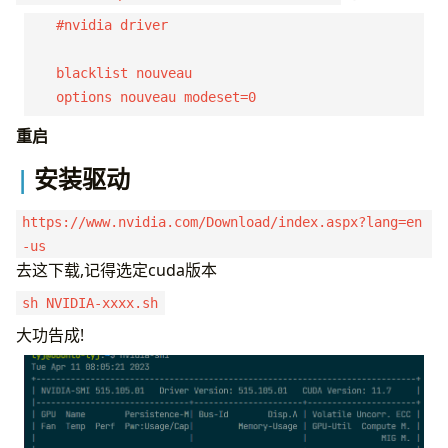
    #nvidia driver

    blacklist nouveau

重启
安装驱动
https://www.nvidia.com/Download/index.aspx?lang=en
-us
去这下载,记得选定cuda版本
sh NVIDIA-xxxx.sh
大功告成!