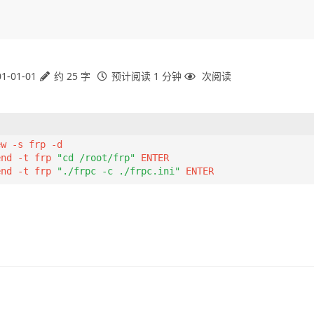
1-01-01
约 25 字
预计阅读 1 分钟
次阅读
w -s frp -d

end -t frp 
"cd /root/frp"
 ENTER

end -t frp 
"./frpc -c ./frpc.ini"