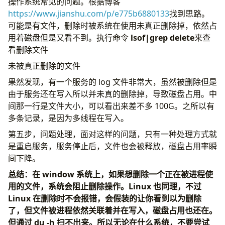
操作系统常见的问题。根据博客
https://www.jianshu.com/p/e775b6880133
找到思路。
可能是有文件，删除时被系统在使用未真正删除掉，依然占
用着磁盘但是又看不到。执行命令
lsof|grep delete
来查
看删除文件
未被真正删除的文件
果然发现，有一个服务的 log 文件非常大，虽然被删除但是
由于服务还在写入所以并未真的删除掉，导致磁盘占用。中
间那一行是文件大小，可以看出来差不多 100G。之所以有
多条记录，是因为多线程在写入。
第五步，问题处理，面对这样的问题，只有一种处理方式就
是重启服务，服务停止后，文件也会被释放，磁盘占用率瞬
间下降。
总结：在 window 系统上，如果想删除一个正在被进程使
用的文件，系统会阻止删除操作。Linux 也同理，不过
Linux 在删除时不会报错，会假装的让你看到以为删除
了，但文件被进程依然关联着并在写入，磁盘占用也还在。
但通过 du -h 扫不出来。所以无论在什么系统，不要尝试