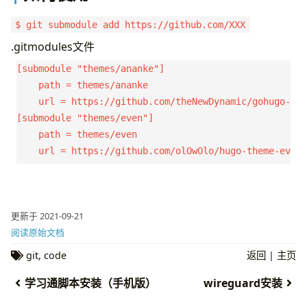
$ git submodule add https://github.com/XXX
.gitmodules文件
[submodule "themes/ananke"]

	path = themes/ananke

	url = https://github.com/theNewDynamic/gohugo-theme-ananke.git

[submodule "themes/even"]

	path = themes/even

更新于 2021-09-21
阅读原始文档
git
,
code
返回
|
主页
学习通脚本安装（手机版）
wireguard安装